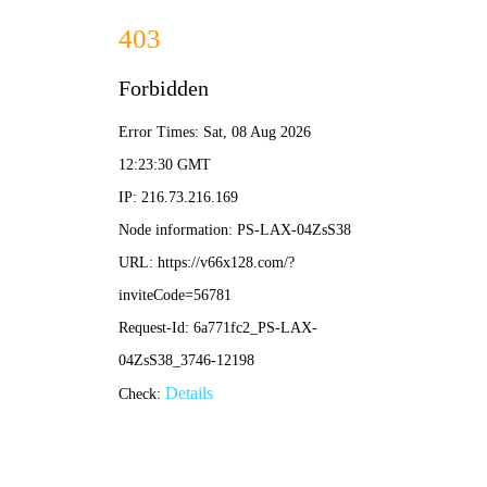
⚽ 滚球推荐app
🔥 2025 滚球首选
滚球推荐app
智能滚球策略 · 实时滚球比分 · 专家滚球推荐
一站式滚球决策助手，新手也能快速上手。
📲 立即体验
了解更多
🏆 50万+ 滚球用户
⭐ 4.9 评分